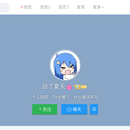
首页
首页2
首页3
发现
更多
甜了夏天
个人说明：
TA太懒了，什么都没有写
关注
聊天