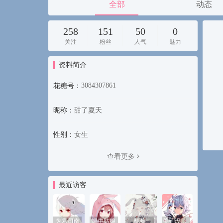
全部
动态
258
151
50
0
关注
粉丝
人气
魅力
资料简介
3084307861
花糖号：
昵称：
甜了夏天
性别：
女生
查看更多
最近访客
为君司南
蝸牛姑娘
晓黎
美到没朋友