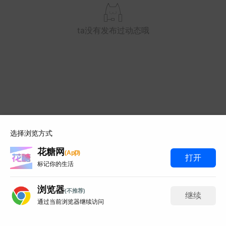
幸福就是一年四季都有你的
哆啦A梦
陪伴
ta没有发布过动态哦
一口甜
152
碎花裙
152
视频
视频
选择浏览方式
星光璀璨
花糖网
p
(
A
p
)
给你一口甜
153
打开
标记你的生活
浏览器
(不推荐)
继续
通过当前浏览器继续访问
聊天