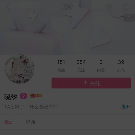
晓黎
视频
视频
151
254
0
39
粉丝
关注
内容
人气
关注
晓黎
展开
TA太懒了，什么都没有写
最新
视频