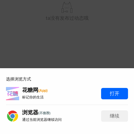
视频
ta没有发布过动态哦
选择浏览方式
花糖网
p
(
A
p
)
打开
标记你的生活
浏览器
(不推荐)
这么美好的枫叶书签你想送
继续
赴而来，你就是星
通过当前浏览器继续访问
给谁
聊天
晴初