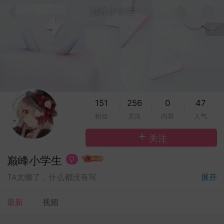
巅峰小学生
151
256
0
47
粉丝
关注
内容
人气
关注
巅峰小学生
展开
TA太懒了，什么都没有写
|能说出这种话的
教你用一句话噎死人
能说出这种话
最新
视频
兔本兔豆奶
152
适中
152