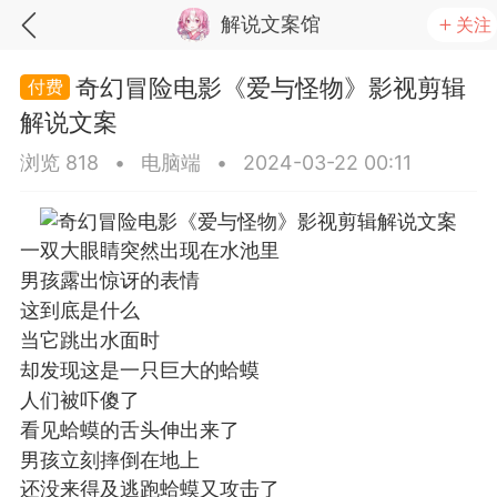
解说文案馆
关注
奇幻冒险电影《爱与怪物》影视剪辑
解说文案
视频
浏览 818
•
电脑端
•
2024-03-22 00:11
一双大眼睛突然出现在水池里
认真吃饭的兔子
废话文学|能力越大，能力
男孩露出惊讶的表情
就越大
这到底是什么
浅末
152
甜度适中
152
当它跳出水面时
却发现这是一只巨大的蛤蟆
人们被吓傻了
看见蛤蟆的舌头伸出来了
男孩立刻摔倒在地上
还没来得及逃跑蛤蟆又攻击了
适合吃草莓的季节