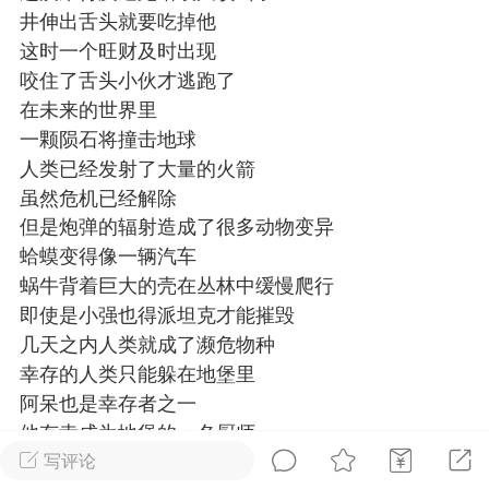
井伸出舌头就要吃掉他
我向你奔赴而来，你就是星
辰大海
这时一个旺财及时出现
泡饭
152
咬住了舌头小伙才逃跑了
散落星河
152
在未来的世界里
一颗陨石将撞击地球
视频
人类已经发射了大量的火箭
虽然危机已经解除
但是炮弹的辐射造成了很多动物变异
的绝美壁纸
蛤蟆变得像一辆汽车
星光璀璨
蜗牛背着巨大的壳在丛林中缓慢爬行
泡饭
152
即使是小强也得派坦克才能摧毁
给你一口甜
153
几天之内人类就成了濒危物种
视频
幸存的人类只能躲在地堡里
视频
阿呆也是幸存者之一
他有幸成为地堡的一名厨师
但遇到打怪之类的活
写评论
太美了！