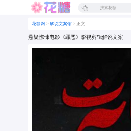
花糖网
>
解说文案馆
>
正文
悬疑惊悚电影《罪恶》影视剪辑解说文案