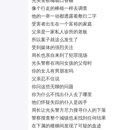
光头警察嘴嚼口香糖
像个行走的棒槌一样去调查
他的一举一动都透露着敷衍二字
受害者出生在一个富裕的家庭
父亲是一家私人诊所的老板
所以案子就这么发生了
受到媒体的强烈关注
局长也亲自来到了犯罪现场
光头警察在询问女孩的父母时
你的女儿有男朋友吗
父亲忍不住说
你问这些无聊的问题
你为什么不找出仆人去了哪里
他们怀疑失踪的仆人是凶手
局长让光头警方尽力搜寻仆人的下落
警察搜查整个城镇也未找到任何结果
在下属的楼梯间发现了可疑的血迹