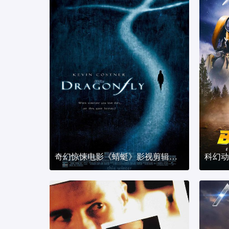
奇幻惊悚电影《蜻蜓》影视剪辑解说文案