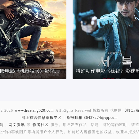
科幻冒险电影《机器猛犬》影视剪辑解说文案
22-2026
www.huatang520.com
All Rights Reserved 版权所有 花糖网
津ICP备
网上有害信息举报专区
|
举报邮箱:86427274@qq.com
洞
,
网文资讯
等
作者社区
服务。用户发布作品、话题、评论等内容时，请
上传内容或图片等均属用户个人行为。如前述内容侵害您的权益，欢迎举报投