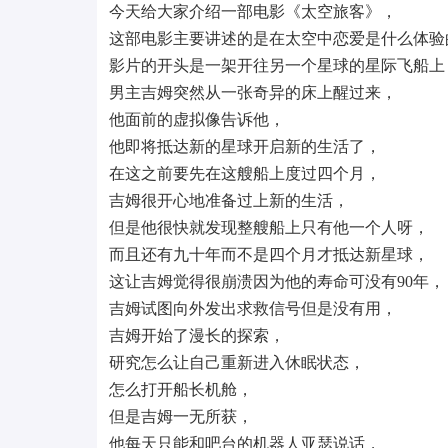
今天给大家介绍一部电影《太空旅客》，
这部电影主要讲述的是在太空中恋爱是什么体验
影片的开头是一架开往另一个星球的星际飞船上
男主吉姆突然从一张奇异的床上醒过来，
他面前的虚拟像告诉他，
他即将抵达新的星球开启新的生活了，
在这之前要先在这艘船上度过四个月，
吉姆很开心地准备过上新的生活，
但是他很快就发现整艘船上只有他一个人呀，
而且还有九十年而不是四个月才抵达新星球，
这让吉姆觉得很崩溃因为他的寿命可没有90年，
吉姆试图向外发出求救信号但是没有用，
吉姆开始了漫长的探索，
研究怎么让自己重新进入休眠状态，
怎么打开船长机舱，
但是吉姆一无所获，
他每天只能和吧台的机器人亚瑟说话，