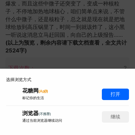
爆发，而且这些中微子还突变了，变成一种核粒
能住在这样梦幻的城堡，一
子，不停地加热地球核心，咱们简单点来说，不管
度患者
定很让人羡慕吧！
152
什么中微子，还是核粒子，总之就是现在就是把地
散落星河
152
球给放到高压锅里了，时间一到就该炸了，这小黑
一听说这消息立马赶回国，向自己的上级报告……
(以上为预览，剩余内容请下载文档查看，全文共计
2524字)
|这个土豆有一股
下载次数：
2
味儿
特别卡哇伊的动漫头像~
选择浏览方式
适中
152
星星泡饭
152
你没有权限，需要付费购买才可以进行下载
花糖网
p
(
A
p
)
打开
视频
标记你的生活
立即下载
浏览器
(不推荐)
继续
通过当前浏览器继续访问
科幻悬疑
解说文案
写评论
认真吃饭的兔子