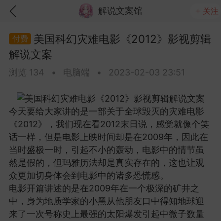
解说文案馆
关注
美国科幻灾难电影《2012》影视剪辑
解说文案
视频
浏览 134
•
电脑端
•
2023-02-03 23:51
今天要给大家讲的是一部关于全球毁灭的灾难电影
的千纸鹤信封
林深时见鹿，海蓝时见鲸，
《2012》，我们现在看2012末日说，感觉就像个笑
梦醒时见你
话一样，但是电影上映时间却是在2009年，因此在
152
散落星河
152
当时盛极一时，引起不小的轰动，电影中的情节虽
然是假的，但玛雅历法却是真实存在的，这也让观
视频
众更加切身体会到电影中的诸多恐慌感。
电影开篇讲述的是在2009年在一个极深的矿井之
中，身为地质学家的小黑从他朋友口中得知地球迎
来了一次号称史上最强的太阳爆发引起中微子数量
太美了！